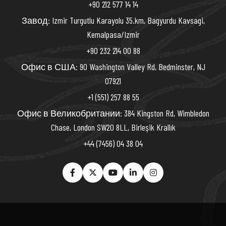
+90 212 577 14 14
Завод: Izmir Turgutlu Karayolu 35.km, Bagyurdu Kavsagi,
Kemalpasa/Izmir
+90 232 214 00 88
Офис в США: 90 Washington Valley Rd, Bedminster, NJ
07921
+1 (551) 257 88 55
Офис в Великобритании: 384 Kingston Rd, Wimbledon
Chase, London SW20 8LL, Birleşik Krallık
+44 (7456) 04 38 04