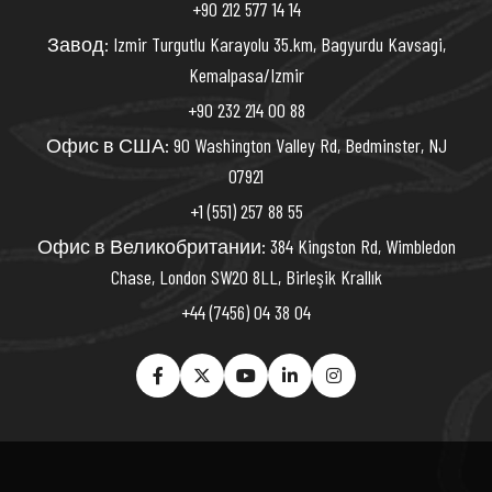
+90 212 577 14 14
Завод: Izmir Turgutlu Karayolu 35.km, Bagyurdu Kavsagi,
Kemalpasa/Izmir
+90 232 214 00 88
Офис в США: 90 Washington Valley Rd, Bedminster, NJ
07921
+1 (551) 257 88 55
Офис в Великобритании: 384 Kingston Rd, Wimbledon
Chase, London SW20 8LL, Birleşik Krallık
+44 (7456) 04 38 04