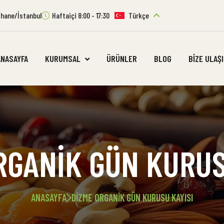
ıthane/İstanbul
Haftaiçi 8:00 - 17:30
Türkçe
ANASAYFA
KURUMSAL
ÜRÜNLER
BLOG
BIZE ULAŞ
RGANIK GÜN KURUS
ANASAYFA
DIZME ORGANIK GÜN KURUSU KAYISI