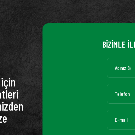
BİZİMLE İL
için
tleri
mizden
ze