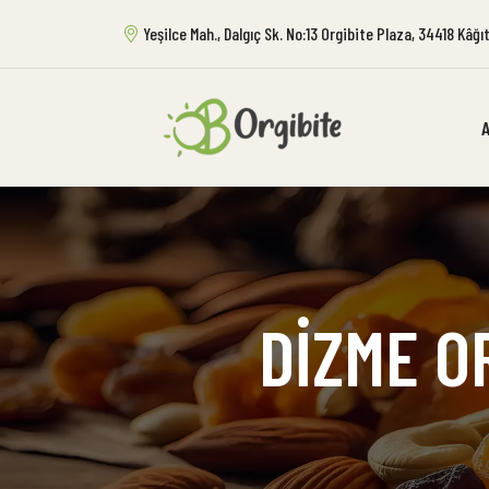
Yeşilce Mah., Dalgıç Sk. No:13 Orgibite Plaza, 34418 Kâğ
DIZME O