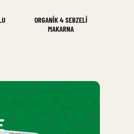
LU
ORGANIK 4 SEBZELI
MAKARNA
E