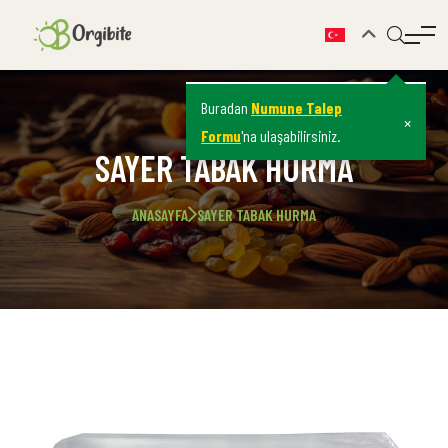
Buradan
Numune Talep
×
Formu
'na ulaşabilirsiniz.
SAYER TABAK HURMA
ANASAYFA
SAYER TABAK HURMA