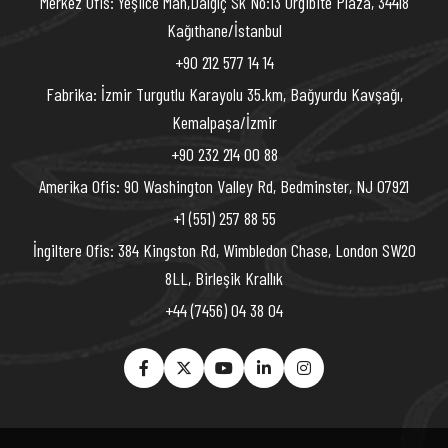
Merkez Ofis: Yeşilce Mah,Dalgıç Sk No:13 Orgibite Plaza, 34418
Kağıthane/İstanbul
+90 212 577 14 14
Fabrika: İzmir Turgutlu Karayolu 35.km, Bağyurdu Kavşağı,
Kemalpaşa/İzmir
+90 232 214 00 88
Amerika Ofis: 90 Washington Valley Rd, Bedminster, NJ 07921
+1 (551) 257 88 55
İngiltere Ofis: 384 Kingston Rd, Wimbledon Chase, London SW20
8LL, Birleşik Krallık
+44 (7456) 04 38 04