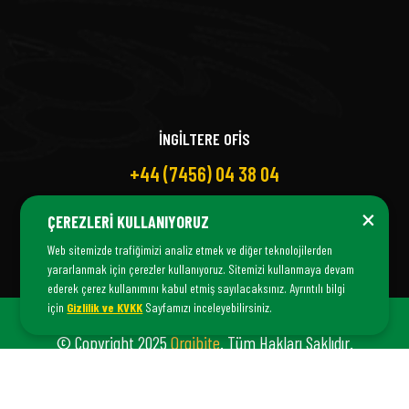
İNGİLTERE OFİS
+44 (7456) 04 38 04
×
ÇEREZLERI KULLANIYORUZ
Web sitemizde trafiğimizi analiz etmek ve diğer teknolojilerden
yararlanmak için çerezler kullanıyoruz. Sitemizi kullanmaya devam
ederek çerez kullanımını kabul etmiş sayılacaksınız. Ayrıntılı bilgi
için
Gizlilik ve KVKK
Sayfamızı inceleyebilirsiniz.
© Copyright 2025
Orgibite
. Tüm Hakları Saklıdır.
Orgibite Bir
Fiş Danışmanlık
© İştirakıdır.