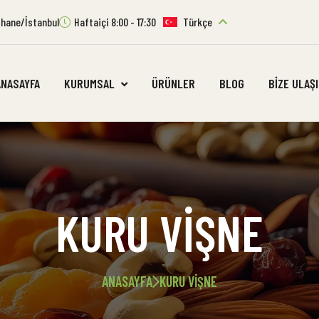
ıthane/İstanbul
Haftaiçi 8:00 - 17:30
Türkçe
ANASAYFA
KURUMSAL
ÜRÜNLER
BLOG
BIZE ULAŞ
KURU VIŞNE
ANASAYFA
KURU VIŞNE