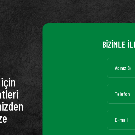
BİZİMLE İL
için
tleri
mizden
ze