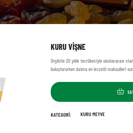
KURU VIŞNE
Orgibite 20 yıllık tecrübesiyle uluslararası sta
buluştururken daima en lezzetli mahsulleri suna
SA
KURU MEYVE
KATEGORI: