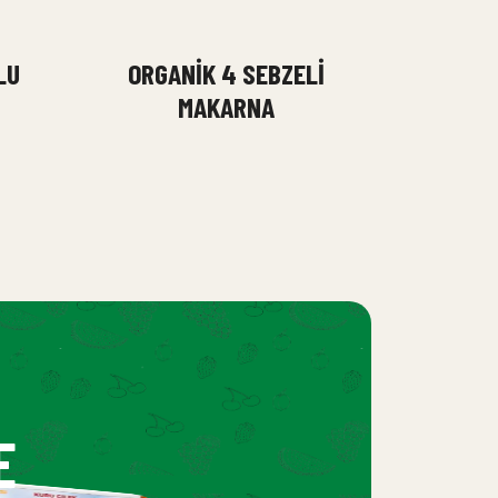
LU
ORGANIK 4 SEBZELI
MAKARNA
E