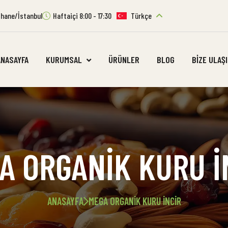
ıthane/İstanbul
Haftaiçi 8:00 - 17:30
Türkçe
ANASAYFA
KURUMSAL
ÜRÜNLER
BLOG
BIZE ULAŞ
A ORGANIK KURU İ
ANASAYFA
MEGA ORGANIK KURU İNCIR