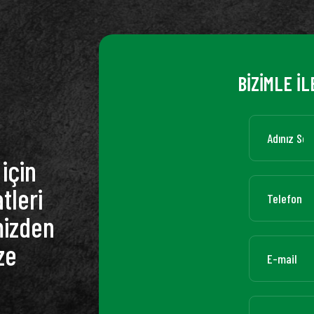
BİZİMLE İL
için
tleri
mizden
ze