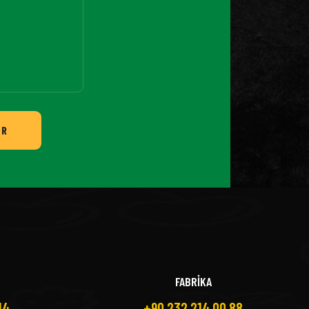
ER
FABRİKA
14
+90 232 214 00 88