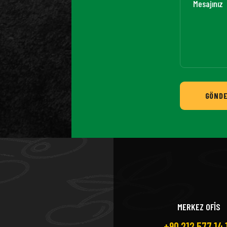
GÖND
MERKEZ OFİS
+90 212 577 14 