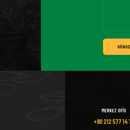
GÖND
MERKEZ OFİS
+90 212 577 14 