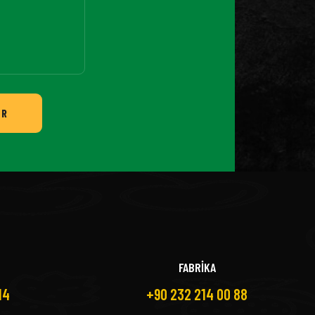
ER
FABRİKA
14
+90 232 214 00 88