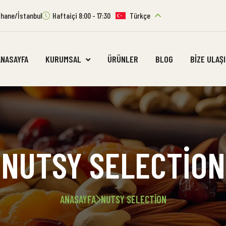
ıthane/İstanbul
Haftaiçi 8:00 - 17:30
Türkçe
ANASAYFA
KURUMSAL
ÜRÜNLER
BLOG
BIZE ULAŞ
NUTSY SELECTION
ANASAYFA
NUTSY SELECTION