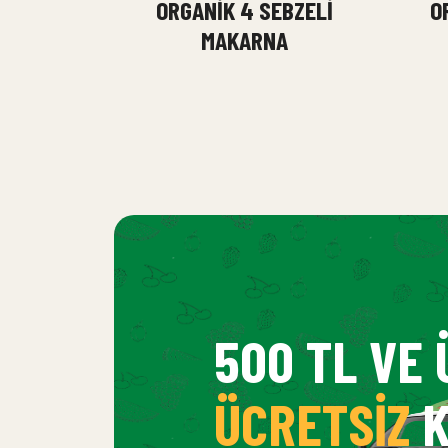
ORGANIK 4 SEBZELI
O
MAKARNA
500 TL VE 
ÜCRETSIZ
K