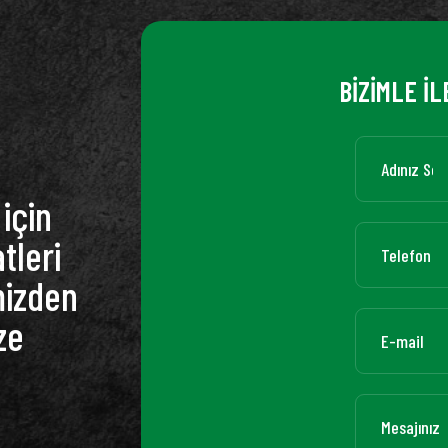
BİZİMLE İL
için
tleri
mizden
ze