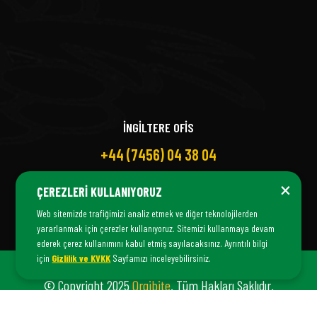
İNGİLTERE OFİS
+44 (7456) 04 38 04
×
ÇEREZLERI KULLANIYORUZ
Web sitemizde trafiğimizi analiz etmek ve diğer teknolojilerden
yararlanmak için çerezler kullanıyoruz. Sitemizi kullanmaya devam
ederek çerez kullanımını kabul etmiş sayılacaksınız. Ayrıntılı bilgi
için
Gizlilik ve KVKK
Sayfamızı inceleyebilirsiniz.
© Copyright 2025
Orgibite
. Tüm Hakları Saklıdır.
Orgibite Bir
Fiş Danışmanlık
© İştirakıdır.