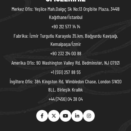
Merkez Ofis: Yeşilce Mah,Dalgıç Sk No:13 Orgibite Plaza, 34418
Kağıthane/İstanbul
+90 212 577 14 14
Fabrika: İzmir Turgutlu Karayolu 35.km, Bağyurdu Kavşağı,
Kemalpaşa/İzmir
+90 232 214 00 88
Amerika Ofis: 90 Washington Valley Rd, Bedminster, NJ 07921
+1 (551) 257 88 55
İngiltere Ofis: 384 Kingston Rd, Wimbledon Chase, London SW20
8LL, Birleşik Krallık
+44 (7456) 04 38 04