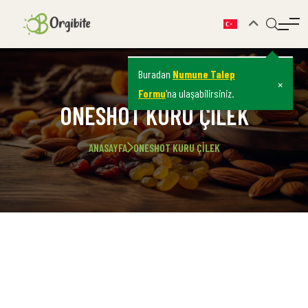
Buradan
Numune Talep
×
Formu
'na ulaşabilirsiniz.
ONESHOT KURU ÇILEK
ANASAYFA
ONESHOT KURU ÇILEK