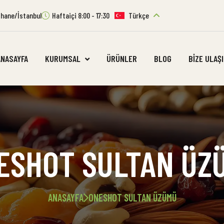
ıthane/İstanbul
Haftaiçi 8:00 - 17:30
Türkçe
ANASAYFA
KURUMSAL
ÜRÜNLER
BLOG
BIZE ULAŞ
ESHOT SULTAN ÜZ
ANASAYFA
ONESHOT SULTAN ÜZÜMÜ