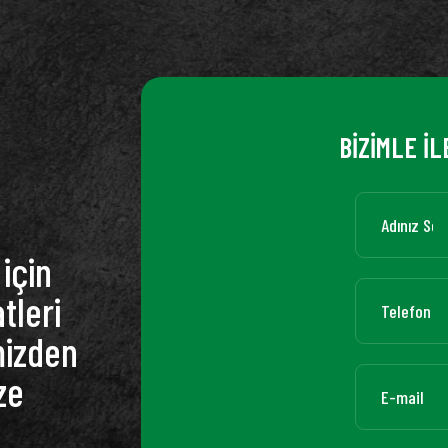
BİZİMLE İL
için
tleri
mizden
ze